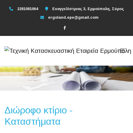
2281081064
Ευαγγελίστριας 3, Ερμούπολη, Σύρος
ergoland.epe@gmail.com
Διώροφο κτίριο -
Καταστήματα